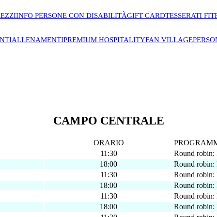
EZZI
INFO PERSONE CON DISABILITÀ
GIFT CARD
TESSERATI FIT
NTI
ALLENAMENTI
PREMIUM HOSPITALITY
FAN VILLAGE
PERSO
CAMPO CENTRALE
ORARIO
PROGRAMMA
11:30
Round robin: 
18:00
Round robin: 
11:30
Round robin: 
18:00
Round robin: 
11:30
Round robin: 
18:00
Round robin: 