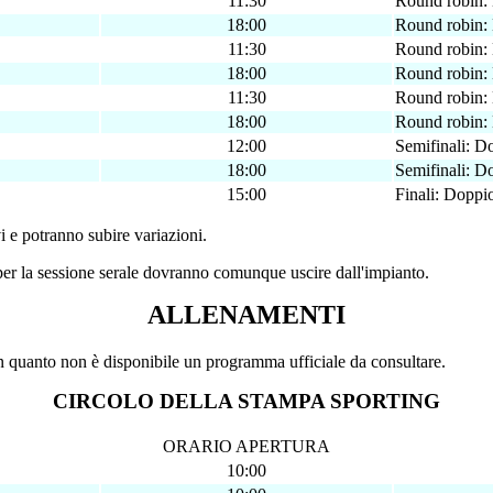
11:30
Round robin: 
18:00
Round robin: 
11:30
Round robin: 
18:00
Round robin: 
11:30
Round robin: 
18:00
Round robin: 
12:00
Semifinali: Do
18:00
Semifinali: Do
15:00
Finali: Doppio
vi e potranno subire variazioni.
 per la sessione serale dovranno comunque uscire dall'impianto.
ALLENAMENTI
 in quanto non è disponibile un programma ufficiale da consultare.
CIRCOLO DELLA STAMPA SPORTING
ORARIO APERTURA
10:00